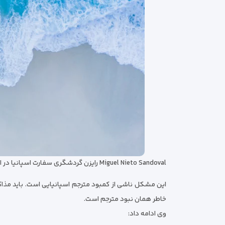
Miguel Nieto Sandoval رایزن گردشگری سفارت اسپانیا در ایران مبنی براینکه گردشگران ایرانی برای ورود به اسپانیا مشکلاتی از جمله ترجمه مدارک به زبان اسپانیولی دارند گفت:
این مشکل ناشی از کمبود مترجم اسپانیایی است. باید مذاکر
خاطر همان نبود مترجم است.
وی ادامه داد: